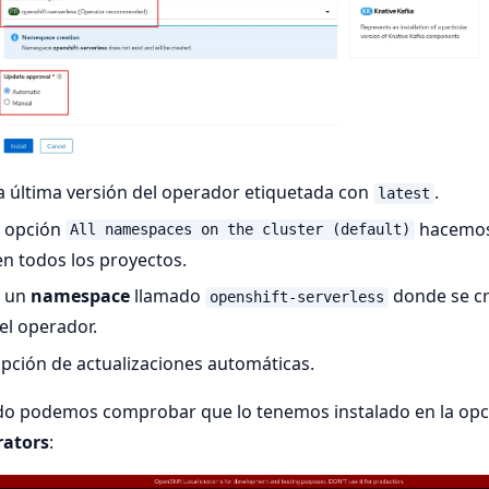
a última versión del operador etiquetada con
.
latest
a opción
hacemos
All namespaces on the cluster (default)
n todos los proyectos.
r un
namespace
llamado
donde se cr
openshift-serverless
 el operador.
 opción de actualizaciones automáticas.
ado podemos comprobar que lo tenemos instalado en la op
rators
: