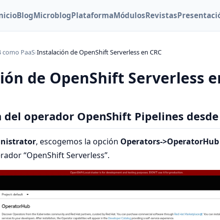
nicio
Blog
Microblog
Plataforma
Módulos
Revistas
Presentaci
4 como PaaS
›
Instalación de OpenShift Serverless en CRC
ción de OpenShift Serverless 
n del operador OpenShift Pipelines desde
nistrator
, escogemos la opción
Operators->OperatorHub
ador “OpenShift Serverless”.