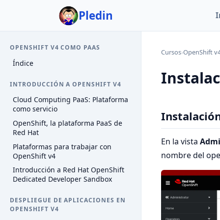
Pledin
I
OPENSHIFT V4 COMO PAAS
Cursos
›
OpenShift v
Índice
Instala
INTRODUCCIÓN A OPENSHIFT V4
Cloud Computing PaaS: Plataforma
como servicio
Instalació
OpenShift, la plataforma PaaS de
Red Hat
En la vista
Admi
Plataformas para trabajar con
nombre del oper
OpenShift v4
Introducción a Red Hat OpenShift
Dedicated Developer Sandbox
DESPLIEGUE DE APLICACIONES EN
OPENSHIFT V4