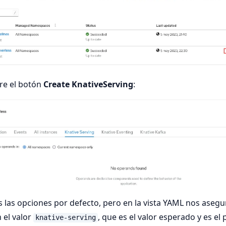
re el botón
Create KnativeServing
:
 las opciones por defecto, pero en la vista YAML nos aseg
 el valor
, que es el valor esperado y es e
knative-serving