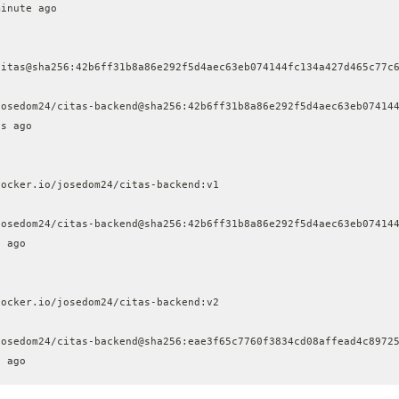
minute ago
citas@sha256:42b6ff31b8a86e292f5d4aec63eb074144fc134a427d465c77c
josedom24/citas-backend@sha256:42b6ff31b8a86e292f5d4aec63eb07414
ds ago
docker.io/josedom24/citas-backend:v1
josedom24/citas-backend@sha256:42b6ff31b8a86e292f5d4aec63eb07414
s ago
docker.io/josedom24/citas-backend:v2
josedom24/citas-backend@sha256:eae3f65c7760f3834cd08affead4c8972
s ago