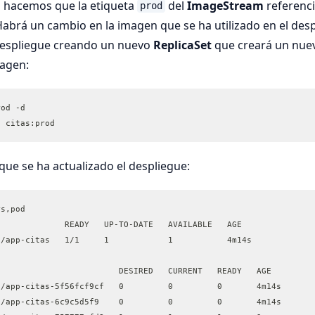
i hacemos que la etiqueta
del
ImageStream
referenci
prod
Habrá un cambio en la imagen que se ha utilizado en el desp
 despliegue creando un nuevo
ReplicaSet
que creará un nuev
magen:
rod -d
2 citas:prod
e se ha actualizado el despliegue:
rs,pod
              READY   UP-TO-DATE   AVAILABLE   AGE
s/app-citas   1/1     1            1           4m14s
                         DESIRED   CURRENT   READY   AGE
s/app-citas-5f56fcf9cf   0         0         0       4m14s
s/app-citas-6c9c5d5f9    0         0         0       4m14s