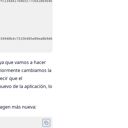
4fc134a427d465c77c641e836467a85
534948b4c73156485e89ea8b9d6ed2d
 ya que vamos a hacer
teriormente cambiamos la
cir que el
evo de la aplicación, lo
magen más nueva: