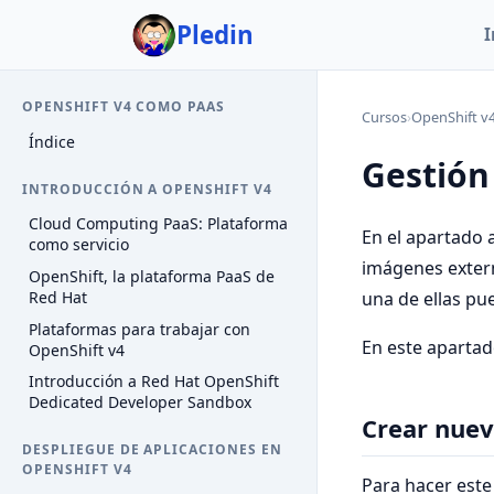
Pledin
I
OPENSHIFT V4 COMO PAAS
Cursos
›
OpenShift v
Índice
Gestión
INTRODUCCIÓN A OPENSHIFT V4
Cloud Computing PaaS: Plataforma
En el apartado 
como servicio
imágenes exter
OpenShift, la plataforma PaaS de
Red Hat
una de ellas pu
Plataformas para trabajar con
En este apartad
OpenShift v4
Introducción a Red Hat OpenShift
Dedicated Developer Sandbox
Crear nuev
DESPLIEGUE DE APLICACIONES EN
OPENSHIFT V4
Para hacer este