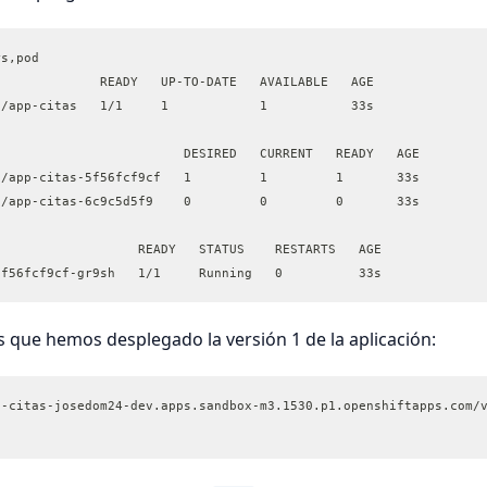
rs,pod
              READY   UP-TO-DATE   AVAILABLE   AGE
s/app-citas   1/1     1            1           33s
                         DESIRED   CURRENT   READY   AGE
s/app-citas-5f56fcf9cf   1         1         1       33s
s/app-citas-6c9c5d5f9    0         0         0       33s
                   READY   STATUS    RESTARTS   AGE
5f56fcf9cf-gr9sh   1/1     Running   0          33s
que hemos desplegado la versión 1 de la aplicación:
p-citas-josedom24-dev.apps.sandbox-m3.1530.p1.openshiftapps.com/