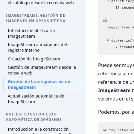
  * docker.io/
el catálogo desde la consola web
      17 secon
IMAGESTREAMS: GESTIÓN DE
IMÁGENES EN OPENSHIFT V4
v2
  tagged from 
Introducción al recurso
ImageStream
  * docker.io/
ImageStream a imágenes del
      7 second
registro interno
Creación de ImageStream
Puede ser muy ú
Gestión de ImageStream desde la
consola web
referencia al n
Gestión de las etiquetas en un
referencia de u
ImageStream
ImageStream
h
Actualización automática de
veremos en el s
ImageStream
Podemos, por ej
BUILDS: CONSTRUCCIÓN
AUTOMÁTICA DE IMÁGENES
Introducción a la construcción
oc tag citas:v