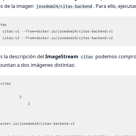
es de la imagen
. Para ello, ejecut
josedom24/citas-backend
itas
e citas:v1 --from=docker.io/josedom24/citas-backend:v1
e citas:v2 --from=docker.io/josedom24/citas-backend:v2
 la descripción del
ImageStream
podemos comprob
citas
puntan a dos imágenes distintas:
 citas
Unique Images:		2
Tags:			    2
docker.io/josedom24/citas-backend:v1