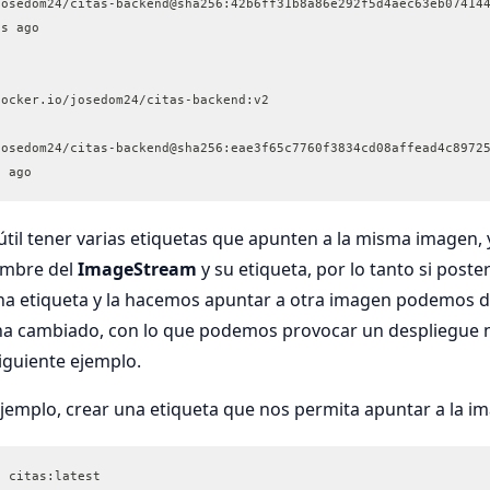
josedom24/citas-backend@sha256:42b6ff31b8a86e292f5d4aec63eb07414
ds ago
docker.io/josedom24/citas-backend:v2
josedom24/citas-backend@sha256:eae3f65c7760f3834cd08affead4c8972
s ago
til tener varias etiquetas que apunten a la misma imagen,
ombre del
ImageStream
y su etiqueta, por lo tanto si pos
na etiqueta y la hacemos apuntar a otra imagen podemos de
a cambiado, con lo que podemos provocar un despliegue nu
iguiente ejemplo.
emplo, crear una etiqueta que nos permita apuntar a la i
2 citas:latest