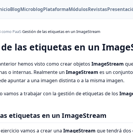
nicio
Blog
Microblog
Plataforma
Módulos
Revistas
Presentaci
4 como PaaS
›
Gestión de las etiquetas en un ImageStream
 de las etiquetas en un Imag
anterior hemos visto como crear objetos
ImageStream
que
nas o internas. Realmente un
ImageStream
es un conjunto 
ede apuntar a una imagen distinta o a la misma imagen.
o vamos a trabajar con la gestión de etiquetas de los
Imag
as etiquetas en un ImageStream
 ejercicio vamos a crear una
ImageStream
que tendrá dos 