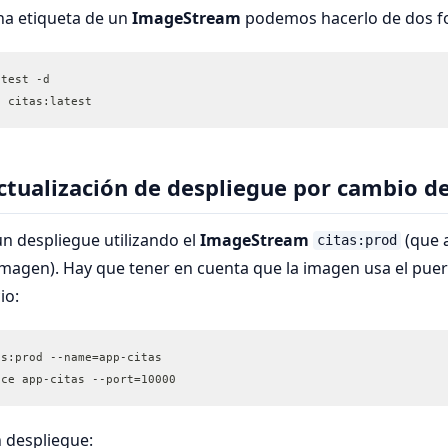
na etiqueta de un
ImageStream
podemos hacerlo de dos f
atest -d
g citas:latest
ctualización de despliegue por cambio d
n despliegue utilizando el
ImageStream
(que 
citas:prod
 imagen). Hay que tener en cuenta que la imagen usa el pue
io:
as:prod --name=app-citas
ice app-citas --port=10000
 despliegue: