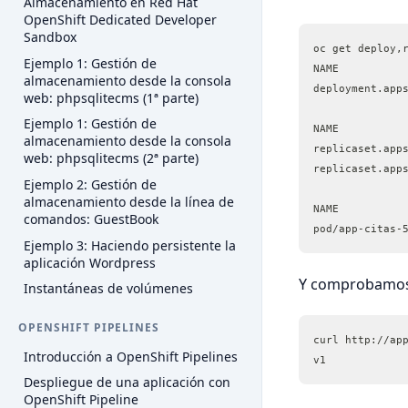
Almacenamiento en Red Hat
OpenShift Dedicated Developer
Sandbox
oc get deploy,
Ejemplo 1: Gestión de
NAME          
almacenamiento desde la consola
deployment.app
web: phpsqlitecms (1ª parte)
Ejemplo 1: Gestión de
NAME          
almacenamiento desde la consola
replicaset.app
web: phpsqlitecms (2ª parte)
replicaset.app
Ejemplo 2: Gestión de
almacenamiento desde la línea de
NAME          
comandos: GuestBook
pod/app-citas-
Ejemplo 3: Haciendo persistente la
aplicación Wordpress
Y comprobamos 
Instantáneas de volúmenes
OPENSHIFT PIPELINES
curl http://ap
Introducción a OpenShift Pipelines
v1
Despliegue de una aplicación con
OpenShift Pipeline