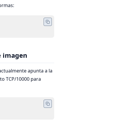
ormas:
e imagen
actualmente apunta a la
rto TCP/10000 para