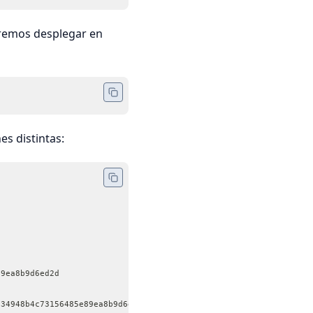
eremos desplegar en
s distintas:
89ea8b9d6ed2d
534948b4c73156485e89ea8b9d6ed2d