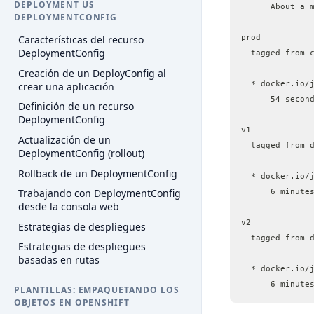
DEPLOYMENT US
      About a 
DEPLOYMENTCONFIG
prod
Características del recurso
DeploymentConfig
  tagged from 
Creación de un DeployConfig al
  * docker.io/
crear una aplicación
      54 secon
Definición de un recurso
DeploymentConfig
v1
Actualización de un
  tagged from 
DeploymentConfig (rollout)
Rollback de un DeploymentConfig
  * docker.io/
Trabajando con DeploymentConfig
      6 minute
desde la consola web
v2
Estrategias de despliegues
  tagged from 
Estrategias de despliegues
basadas en rutas
  * docker.io/
      6 minute
PLANTILLAS: EMPAQUETANDO LOS
OBJETOS EN OPENSHIFT