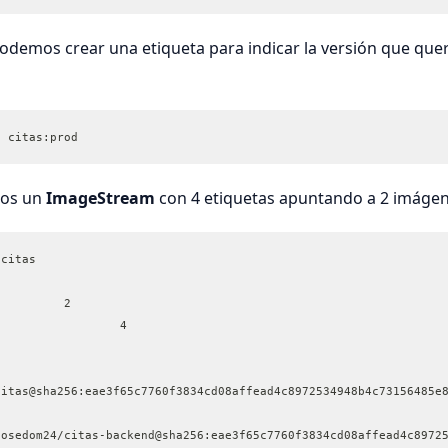
odemos crear una etiqueta para indicar la versión que qu
1 citas:prod
mos un
ImageStream
con 4 etiquetas apuntando a 2 imágene
 citas
Unique Images:		2
Tags:   			4
citas@sha256:eae3f65c7760f3834cd08affead4c8972534948b4c73156485e
josedom24/citas-backend@sha256:eae3f65c7760f3834cd08affead4c8972