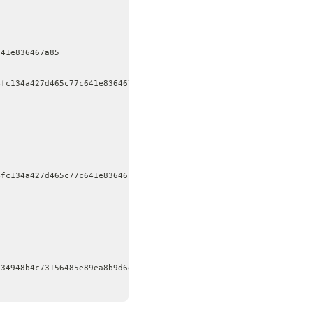
641e836467a85
4fc134a427d465c77c641e836467a85
4fc134a427d465c77c641e836467a85
534948b4c73156485e89ea8b9d6ed2d