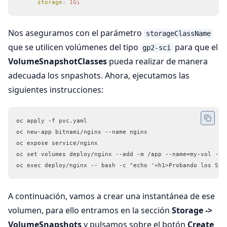
      storage
:
 1Gi
Nos aseguramos con el parámetro
storageClassName
que se utilicen volúmenes del tipo
para que el
gp2-sci
VolumeSnapshotClasses
pueda realizar de manera
adecuada los snpashots. Ahora, ejecutamos las
siguientes instrucciones:
oc apply -f pvc.yaml
oc new-app bitnami/nginx --name nginx
oc expose service/nginx
oc set volumes deploy/nginx --add -m /app --name=my-vol -t 
oc exec deploy/nginx -- bash -c "echo '<h1>Probando los Sna
A continuación, vamos a crear una instantánea de ese
volumen, para ello entramos en la sección
Storage ->
VolumeSnapshots
y pulsamos sobre el botón
Create