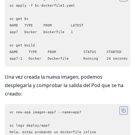
oc apply -f bc-dockerfile1.yaml 
oc get bc
NAME   TYPE     FROM         LATEST
app7   Docker   Dockerfile   1
oc get build
NAME     TYPE     FROM             STATUS     STARTED      
app7-1   Docker   Dockerfile       Running    24 seconds ag
Una vez creada la nueva imagen, podemos
desplegarla y comprobar la salida del Pod que se ha
creado:
oc new-app imagen-app7 --name=app7
oc logs deploy/app7
Hola, estás probando un dockerfile inline