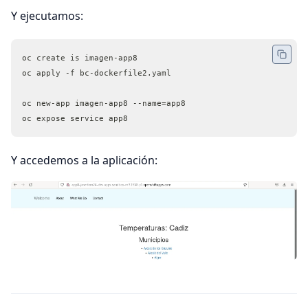
Y ejecutamos:
oc create is imagen-app8
oc apply -f bc-dockerfile2.yaml
oc new-app imagen-app8 --name=app8
oc expose service app8
Y accedemos a la aplicación: