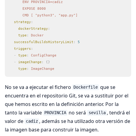
      ENV PROVINCIA=cadiz
      EXPOSE 8000
      CMD [ "python3", "app.py"]
  strategy
:
    dockerStrategy
:
    type
:
 Docker
  successfulBuildsHistoryLimit
:
 5
  triggers
:
  -
 type
:
 ConfigChange
  -
 imageChange
:
 {}
    type
:
 ImageChange
No se va a ejecutar el fichero
que se
Dockerfile
encuentra en el repositorio Git, se va a sustituir por el
que hemos escrito en la definición anterior. Por la
tanto la variable
no será
, tendrá el
PROVINCIA
sevilla
valor de
, además se ha utilizado otra versión de
cadiz
la imagen base para construir la imagen.