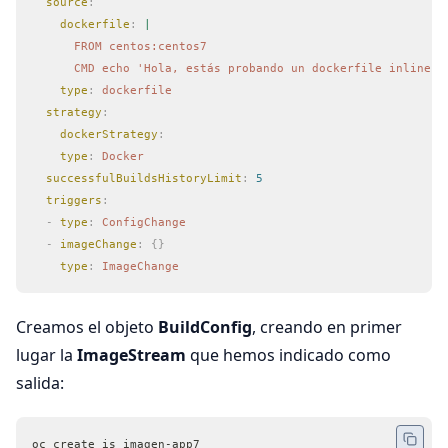
  source
:
    dockerfile
:
 |
      FROM centos:centos7
      CMD echo 'Hola, estás probando un dockerfile inline' 
    type
:
 dockerfile
  strategy
:
    dockerStrategy
:
    type
:
 Docker
  successfulBuildsHistoryLimit
:
 5
  triggers
:
  -
 type
:
 ConfigChange
  -
 imageChange
:
 {}
    type
:
 ImageChange
Creamos el objeto
BuildConfig
, creando en primer
lugar la
ImageStream
que hemos indicado como
salida:
oc create is imagen-app7