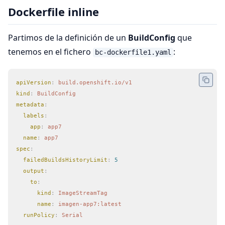
Dockerfile inline
Partimos de la definición de un
BuildConfig
que
tenemos en el fichero
:
bc-dockerfile1.yaml
apiVersion
:
 build.openshift.io/v1
kind
:
 BuildConfig
metadata
:
  labels
:
    app
:
 app7
  name
:
 app7
spec
:
  failedBuildsHistoryLimit
:
 5
  output
:
    to
:
      kind
:
 ImageStreamTag
      name
:
 imagen-app7:latest
  runPolicy
:
 Serial