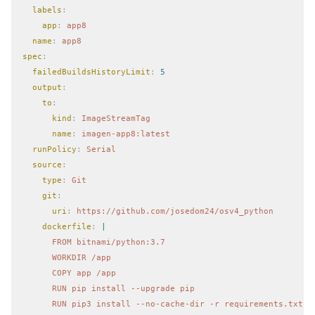
  labels
:
    app
:
 app8
  name
:
 app8
spec
:
  failedBuildsHistoryLimit
:
 5
  output
:
    to
:
      kind
:
 ImageStreamTag
      name
:
 imagen-app8:latest
  runPolicy
:
 Serial
  source
:
    type
:
 Git
    git
:
      uri
:
 https://github.com/josedom24/osv4_python
    dockerfile
:
 |
      FROM bitnami/python:3.7
      WORKDIR /app
      COPY app /app
      RUN pip install --upgrade pip
      RUN pip3 install --no-cache-dir -r requirements.txt