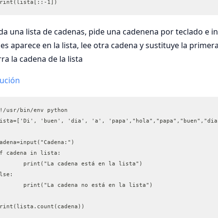
rint(lista[::-1])
a una lista de cadenas, pide una cadenena por teclado e indi
es aparece en la lista, lee otra cadena y sustituye la primera
ra la cadena de la lista
lución
!/usr/bin/env python
adena=input("Cadena:")
f cadena in lista:
	print("La cadena está en la lista")
lse:
	print("La cadena no está en la lista")	
print(lista.count(cadena))	