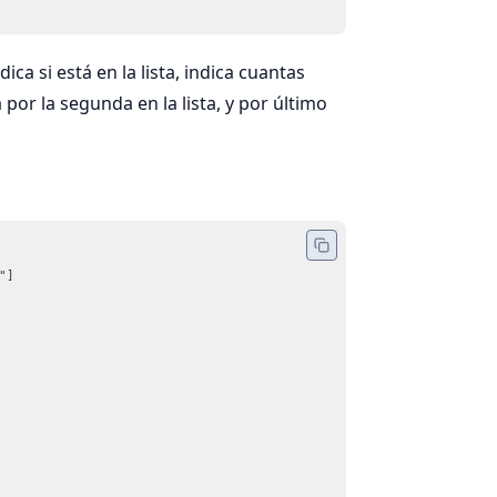
ca si está en la lista, indica cuantas
 por la segunda en la lista, y por último
lista=['Di', 'buen', 'dia', 'a', 'papa',"hola","papa","buen","dia"]	