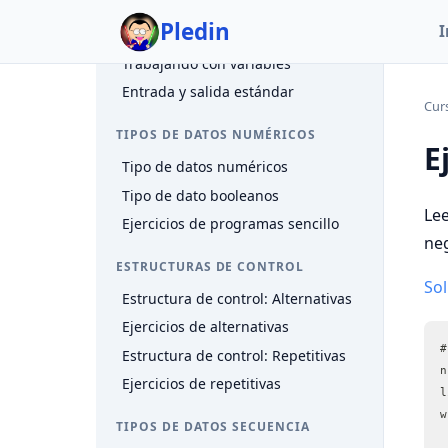
Datos
Pledin
I
Tipos de datos
Trabajando con variables
Entrada y salida estándar
Cur
TIPOS DE DATOS NUMÉRICOS
E
Tipo de datos numéricos
Tipo de dato booleanos
Lee
Ejercicios de programas sencillo
neg
ESTRUCTURAS DE CONTROL
So
Estructura de control: Alternativas
Ejercicios de alternativas
#
Estructura de control: Repetitivas
n
Ejercicios de repetitivas
l
w
TIPOS DE DATOS SECUENCIA
 