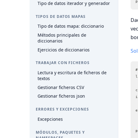
p
Tipo de datos iterador y generador
TIPOS DE DATOS MAPAS
Dad
Tipo de datos mapa: diccionario
vec
Métodos principales de
bor
diccionarios
Ejercicios de diccionarios
So
TRABAJAR CON FICHEROS
#
Lectura y escritura de ficheros de
textos
Gestionar ficheros CSV
c
Gestionar ficheros json
i
ERRORES Y EXCEPCIONES
e
Excepciones
MÓDULOS, PAQUETES Y
NAMESPACES