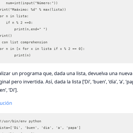
    num=int(input("Número:"))		
rint("Maáximo: %d" % max(lista))
or n in lista:
   if n % 2 ==0:
       print(n,end=" ")
rint()
 con list comprehension
or n in [x for x in lista if x % 2 == 0]:
	print(n)
lizar un programa que, dada una lista, devuelva una nueva l
ginal pero invertida. Así, dada la lista [‘Di’, ‘buen’, ‘día’, ‘a’, ‘p
n’, ‘Di’].
lución
!/usr/bin/env python
ista=['Di', 'buen', 'dia', 'a', 'papa']