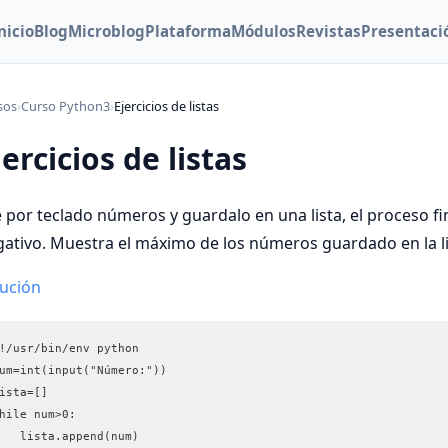
nicio
Blog
Microblog
Plataforma
Módulos
Revistas
Presentaci
sos
›
Curso Python3
›
Ejercicios de listas
jercicios de listas
 por teclado números y guardalo en una lista, el proceso
ativo. Muestra el máximo de los números guardado en la l
lución
!/usr/bin/env python
um=int(input("Número:"))
ista=[]
hile num>0:
   lista.append(num)