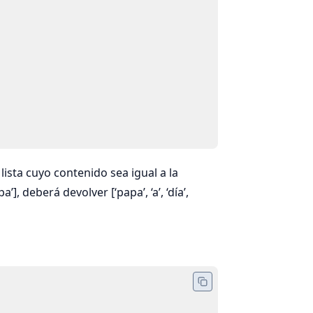
ista cuyo contenido sea igual a la
apa’], deberá devolver [‘papa’, ‘a’, ‘día’,