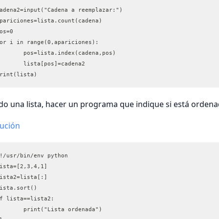
adena2=input("Cadena a reemplazar:")
pariciones=lista.count(cadena)
os=0
or i in range(0,apariciones):
	pos=lista.index(cadena,pos)
	lista[pos]=cadena2
rint(lista)
o una lista, hacer un programa que indique si está ordena
lución
!/usr/bin/env python
ista=[2,3,4,1]
ista2=lista[:]
ista.sort()
f lista==lista2:
	print("Lista ordenada")