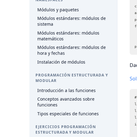
c
Módulos y paquetes
a
Módulos estándares: módulos de
p
sistema
f
Módulos estándares: módulos
matemáticos
p
Módulos estándares: módulos de
hora y fechas
Instalación de módulos
Dad
PROGRAMACIÓN ESTRUCTURADA Y
So
MODULAR
Introducción a las funciones
#
Conceptos avanzados sobre
l
funciones
l
Tipos especiales de funciones
l
i
EJERCICIOS PROGRAMACIÓN
ESTRUCTURADA Y MODULAR