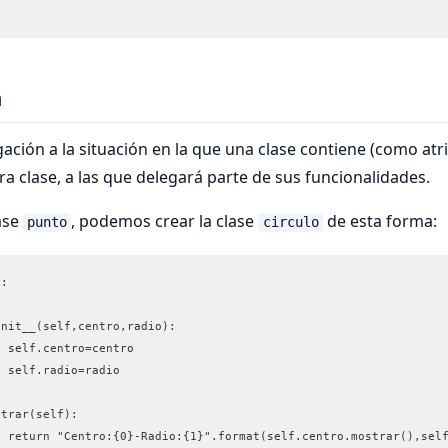
n
ción a la situación en la que una clase contiene (como atr
ra clase, a las que delegará parte de sus funcionalidades.
lase
, podemos crear la clase
de esta forma:
punto
circulo
class circulo():	
init__(self,centro,radio):
		self.centro=centro
		self.radio=radio	
strar(self):