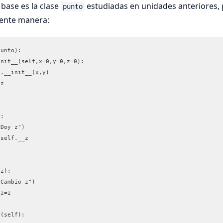
 base es la clase
estudiadas en unidades anteriores,
punto
uiente manera:
punto):
init__(self,x=0,y=0,z=0):
er().__init__(x,y)
=z
):
"Doy z")
 self.__z
,z):
"Cambio z")
_z=z
r(self):