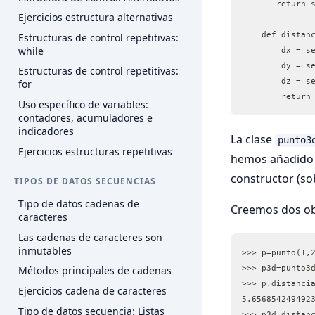
       return 
Ejercicios estructura alternativas
    def distan
Estructuras de control repetitivas:
while
        dx = s
        dy = s
Estructuras de control repetitivas:
        dz = s
for
Uso específico de variables:
contadores, acumuladores e
indicadores
La clase
punto3
Ejercicios estructuras repetitivas
hemos añadido l
constructor (so
TIPOS DE DATOS SECUENCIAS
Tipo de datos cadenas de
Creemos dos obj
caracteres
Las cadenas de caracteres son
inmutables
>>> p=punto(1,
>>> p3d=punto3
Métodos principales de cadenas
>>> p.distanci
Ejercicios cadena de caracteres
5.656854249492
Tipo de datos secuencia: Listas
>>> p3d.distan