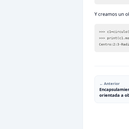
Y creamos un o
>>> c1=circulo
>>> print(c1.m
Centro:2:3-Rad
← Anterior
Encapsulamien
orientada a o