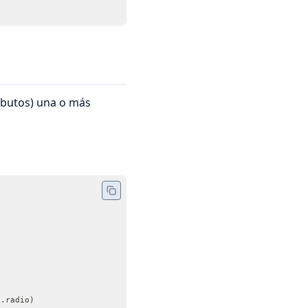
ibutos) una o más
		return "Centro:{0}-Radio:{1}".format(self.centro.mostrar(),self.radio)	