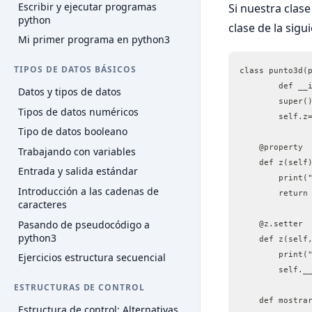
Escribir y ejecutar programas
Si nuestra clase
python
clase de la sig
Mi primer programa en python3
TIPOS DE DATOS BÁSICOS
class punto3d(
	def __
Datos y tipos de datos
    	sup
Tipos de datos numéricos
    	self.z
Tipo de datos booleano
    @property
Trabajando con variables
    def z(self
Entrada y salida estándar
        print(
Introducción a las cadenas de
        return
caracteres
Pasando de pseudocódigo a
    @z.setter
python3
    def z(self
        print(
Ejercicios estructura secuencial
        self._
ESTRUCTURAS DE CONTROL
    def mostra
Estructura de control: Alternativas