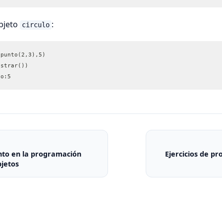
bjeto
:
circulo
(punto(2,3),5)
ostrar())
io:5
to en la programación
Ejercicios de p
bjetos