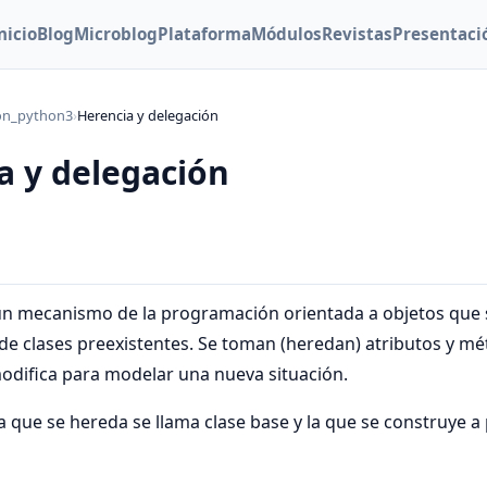
nicio
Blog
Microblog
Plataforma
Módulos
Revistas
Presentaci
on_python3
›
Herencia y delegación
a y delegación
un mecanismo de la programación orientada a objetos que s
 de clases preexistentes. Se toman (heredan) atributos y mé
modifica para modelar una nueva situación.
a que se hereda se llama clase base y la que se construye a 