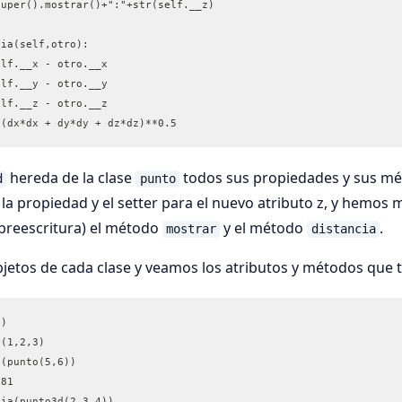
super().mostrar()+":"+str(self.__z)
cia(self,otro):
elf.__x - otro.__x
elf.__y - otro.__y
elf.__z - otro.__z
        return (dx*dx + dy*dy + dz*dz)**0.5	
hereda de la clase
todos sus propiedades y sus méto
d
punto
a propiedad y el setter para el nuevo atributo z, y hemos m
breescritura) el método
y el método
.
mostrar
distancia
etos de cada clase y veamos los atributos y métodos que t
2)
d(1,2,3)
a(punto(5,6))
381
cia(punto3d(2,3,4))