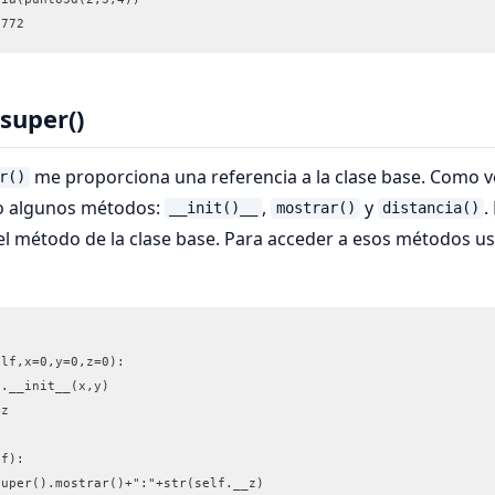
8772
super()
me proporciona una referencia a la clase base. Como 
r()
o algunos métodos:
,
y
.
__init()__
mostrar()
distancia()
el método de la clase base. Para acceder a esos métodos u
elf,x=0,y=0,z=0):
r().__init__(x,y)
=z
lf):
super().mostrar()+":"+str(self.__z)