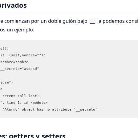
privados
ue comienzan por un doble guión bajo
la podemos cons
__
os un ejemplo:
no():
nit__(self,nombre=""):
.nombre=nombre
.__secreto="asdasd"
"jose")
to
t recent call last):
>", line 1, in <module>
: 'Alumno' object has no attribute '__secreto'
s: getters y setters