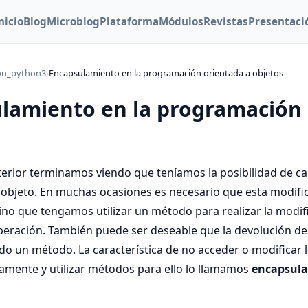
nicio
Blog
Microblog
Plataforma
Módulos
Revistas
Presentaci
on_python3
›
Encapsulamiento en la programación orientada a objetos
lamiento en la programación 
terior terminamos viendo que teníamos la posibilidad de ca
 objeto. En muchas ocasiones es necesario que esta modifi
ino que tengamos utilizar un método para realizar la modif
peración. También puede ser deseable que la devolución del 
ndo un método. La característica de no acceder o modificar l
tamente y utilizar métodos para ello lo llamamos
encapsul