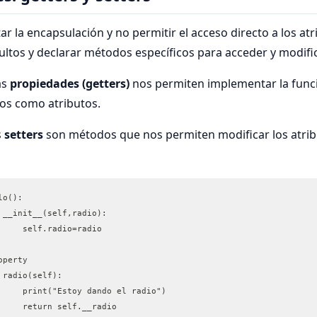
r la encapsulación y no permitir el acceso directo a los a
cultos y declarar métodos específicos para acceder y modific
as
propiedades (getters)
nos permiten implementar la func
os como atributos.
s
setters
son métodos que nos permiten modificar los atrib
lo():
f __init__(self,radio):
		self.radio=radio
roperty
f radio(self):
		print("Estoy dando el radio")
		return self.__radio	