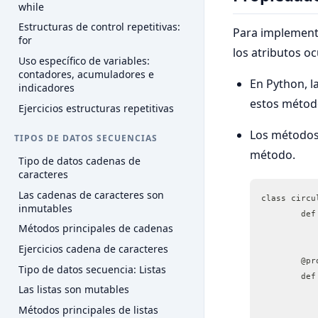
while
Estructuras de control repetitivas:
Para implementa
for
los atributos o
Uso específico de variables:
contadores, acumuladores e
En Python, l
indicadores
estos métod
Ejercicios estructuras repetitivas
Los método
TIPOS DE DATOS SECUENCIAS
método.
Tipo de datos cadenas de
caracteres
Las cadenas de caracteres son
class circu
inmutables
	de
Métodos principales de cadenas
Ejercicios cadena de caracteres
	@p
Tipo de datos secuencia: Listas
	de
Las listas son mutables
Métodos principales de listas