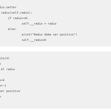
adio.setter
f radio(self,radio):
		if radio>=0:
			self.__radio = radio
		else:
			print("Radio debe ser positivo")
			self.__radio=0
ulo(3)
o
 el radio
o=4
o=-1
ser positivo
o