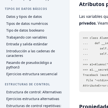
Atributos 
TIPOS DE DATOS BÁSICOS
Las variables q
Datos y tipos de datos
privados
. Veam
Tipos de datos numéricos
Tipo de datos booleano
Trabajando con variables
>>> class Alum
...    def __i
Entrada y salida estándar
...       self
Introducción a las cadenas de
...       self
caracteres
... 
Pasando de pseudocódigo a
>>> a1=Alumno(
python3
>>> a1.__secre
Ejercicios estructura secuencial
Traceback (mos
  File "<stdin
ESTRUCTURAS DE CONTROL
AttributeError
Estructura de control: Alternativas
Ejercicios estructura alternativas
Propiedade
Estructuras de control repetitivas: