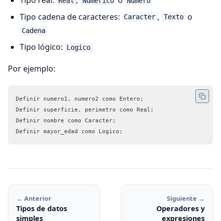
Real
Numerico
Numero
Tipo cadena de caracteres:
,
o
Caracter
Texto
Cadena
Tipo lógico:
Logico
Por ejemplo:
Definir numero1, numero2 como Entero;
Definir superficie, perimetro como Real;
Definir nombre como Caracter;
Definir mayor_edad como Logico;
← Anterior
Siguiente →
Tipos de datos
Operadores y
simples
expresiones