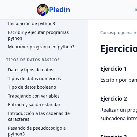
Introducción a python3
Pledin
I
INTRODUCCIÓN A PYTHON3
Instalación de python3
Escribir y ejecutar programas
Cursos
›
programaci
python
Ejercici
Mi primer programa en python3
TIPOS DE DATOS BÁSICOS
Ejercicio 1
Datos y tipos de datos
Tipos de datos numéricos
Escribir por pa
Tipo de datos booleano
Trabajando con variables
Ejercicio 2
Entrada y salida estándar
Realizar un pr
Introducción a las cadenas de
subcadena intro
caracteres
Pasando de pseudocódigo a
python3