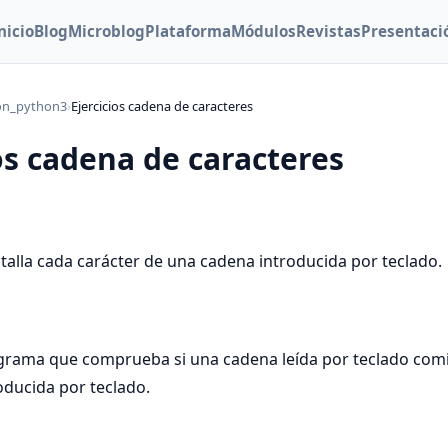
nicio
Blog
Microblog
Plataforma
Módulos
Revistas
Presentaci
on_python3
›
Ejercicios cadena de caracteres
os cadena de caracteres
ntalla cada carácter de una cadena introducida por teclado.
ograma que comprueba si una cadena leída por teclado com
ducida por teclado.