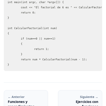
int main(int argc, char *argv[]) {
	cout << "El factorial de 6 es " << CalcularFactoria
	return 0;
}
int CalcularFactorial(int num)
{
	if (num==0 || num==1)
	{
		return 1;
	}
	return num * CalcularFactorial(num - 1);
}
← Anterior
Siguiente →
Funciones y
Ejercicios con