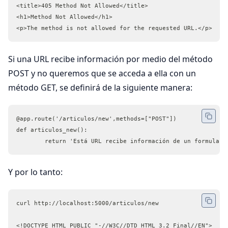
<title>405 Method Not Allowed</title>
<h1>Method Not Allowed</h1>
<p>The method is not allowed for the requested URL.</p>
Si una URL recibe información por medio del método
POST y no queremos que se acceda a ella con un
método GET, se definirá de la siguiente manera:
@app.route('/articulos/new',methods=["POST"])
def articulos_new():
	return 'Está URL recibe información de un formulari
Y por lo tanto:
curl http://localhost:5000/articulos/new
<!DOCTYPE HTML PUBLIC "-//W3C//DTD HTML 3.2 Final//EN">